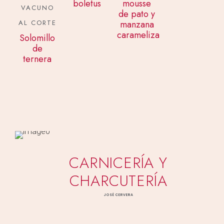
boletus
mousse
VACUNO
de pato y
AL CORTE
manzana
caramelizada
Solomillo
de
ternera
CARNICERÍA Y
CHARCUTERÍA
JOSÉ CERVERA