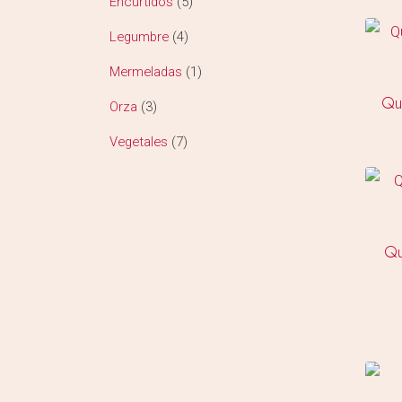
Encurtidos
5
Legumbre
4
Mermeladas
1
Qu
Orza
3
Vegetales
7
Qu