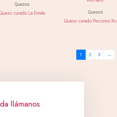
Quesos
Quesos
Queso curado La Ermita
Queso curado Pecorino R
1
2
3
→
uda llámanos